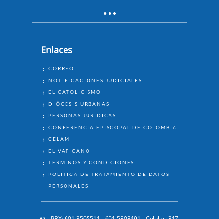
Enlaces
ENLACES
CORREO
NOTIFICACIONES JUDICIALES
EL CATOLICISMO
DIÓCESIS URBANAS
PERSONAS JURÍDICAS
CONFERENCIA EPISCOPAL DE COLOMBIA
CELAM
EL VATICANO
TÉRMINOS Y CONDICIONES
POLÍTICA DE TRATAMIENTO DE DATOS
PERSONALES
PBX: 601 3505511 - 601 5803491 - Celular: 317