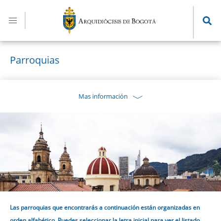
Pasar
al
contenido
principal
Parroquias
Mas información
Las parroquias que encontrarás a continuación están organizadas en
orden alfabético. Puedes seleccionar la letra inicial para ver el listado