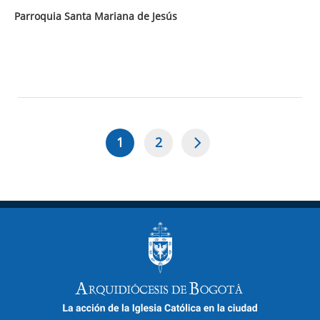
Parroquia Santa Mariana de Jesús
1
2
Página
Page
Paginación
actual